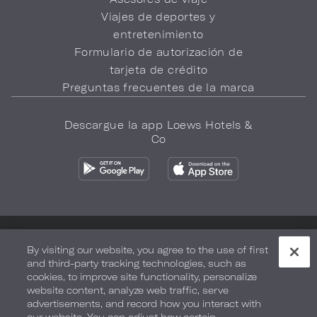
Viajes de deportes y
entretenimiento
Formulario de autorización de
tarjeta de crédito
Preguntas frecuentes de la marca
Descargue la app Loews Hotels &
Co
Política de privacidad
No vender mi información
By visiting our website, you agree to the use of first
and third-party tracking technologies, such as
Seguridad y bienestar
Términos de Uso
Accesibilidad
cookies, to improve site functionality, personalize
website content, analyze web traffic, serve
Mapa del sitio
Sus opciones de privacidad
advertisements, and record how you interact with
DERECHOS DE AUTOR 2026.
LOEWS HOTELS & CO