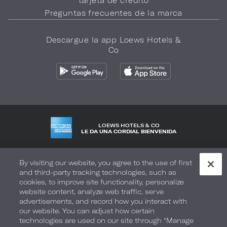
tarjeta de crédito
Preguntas frecuentes de la marca
Descargue la app Loews Hotels &
Co
LOEWS HOTELS & CO
LE DA UNA CORDIAL BIENVENIDA
Política de privacidad
No vender mi información
By visiting our website, you agree to the use of first
and third-party tracking technologies, such as
Seguridad y bienestar
Términos de Uso
Accesibilidad
cookies, to improve site functionality, personalize
website content, analyze web traffic, serve
Mapa del sitio
Sus opciones de privacidad
advertisements, and record how you interact with
our website. You can adjust how certain
DERECHOS DE AUTOR 2026.
LOEWS HOTELS & CO
technologies are used on our site through “Manage