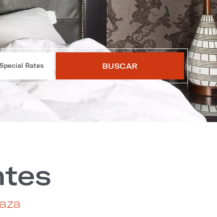
BUSCAR
Special Rates
ntes
laza