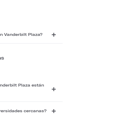
n Vanderbilt Plaza?
as
nderbilt Plaza están
iversidades cercanas?