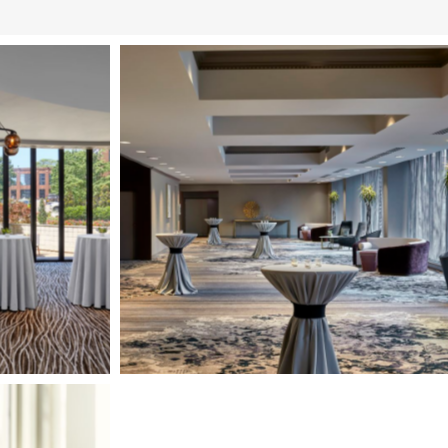
Image
4
of
7
(Gallery
"Weddings")