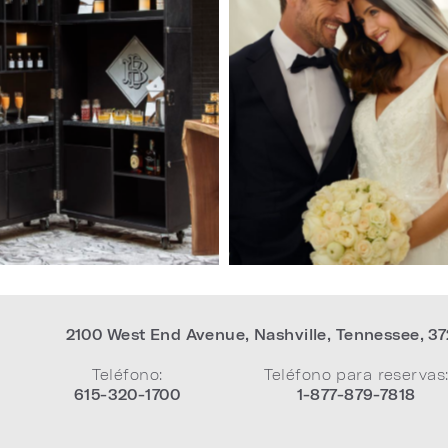
of
7
(Gallery
"Weddings")
2100 West End Avenue
,
Nashville
,
Tennessee
,
37
Teléfono:
Teléfono para reservas
615-320-1700
1-877-879-7818