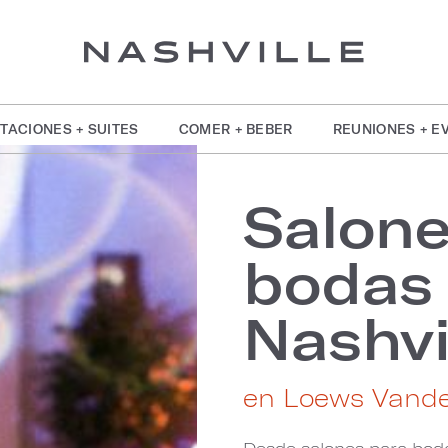
TACIONES + SUITES
COMER + BEBER
REUNIONES + E
Salone
bodas 
Nashvi
en Loews Vander
Desde salones para bodas