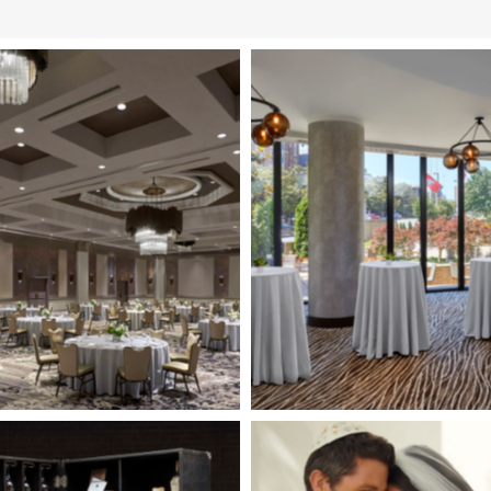
Image
3
of
7
(Gallery
"Weddings")
Image
7