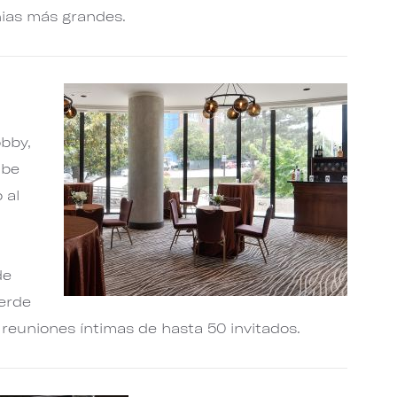
ias más grandes.
obby,
ibe
 al
de
Verde
 reuniones íntimas de hasta 50 invitados.