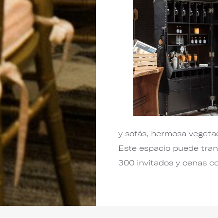
y sofás, hermosa vegetac
Este espacio puede tran
300 invitados y cenas c