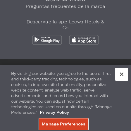
Preguntas frecuentes de la marca
Descargue la app Loews Hotels &
Co
Política de privacidad
No vender mi información
By visiting our website, you agree to the use of first
and third-party tracking technologies, such as
Seguridad y bienestar
Términos de Uso
Accesibilidad
cookies, to improve site functionality, personalize
website content, analyze web traffic, serve
Mapa del sitio
Sus opciones de privacidad
advertisements, and record how you interact with
our website. You can adjust how certain
DERECHOS DE AUTOR 2026.
LOEWS HOTELS & CO
technologies are used on our site through “Manage
Preferences.”
Privacy Policy
Manage Preferences