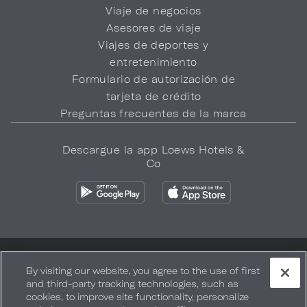
Viaje de negocios
Asesores de viaje
Viajes de deportes y
entretenimiento
Formulario de autorización de
tarjeta de crédito
Preguntas frecuentes de la marca
Descargue la app Loews Hotels &
Co
Política de privacidad
No vender mi información
By visiting our website, you agree to the use of first
and third-party tracking technologies, such as
Seguridad y bienestar
Términos de Uso
Accesibilidad
cookies, to improve site functionality, personalize