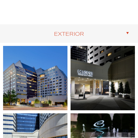
EXTERIOR
Image
Image
1
2
of
of
7
7
(Gallery
(Gallery
"Exterior")
"Exterior")
Image
Image
3
4
of
of
7
7