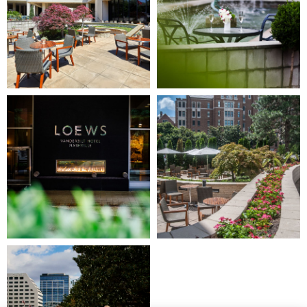
(Gallery
(Gallery
"Exterior")
"Exterior")
Image
Image
5
6
of
of
7
7
(Gallery
(Gallery
"Exterior")
"Exterior")
Image
7
of
7