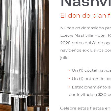
Nashvi
El don de planif
Nunca es demasiado pron
Loews Nashville Hotel. 
2026 antes del 31 de ago
navideños exclusivos c
julio:
Un (1) cóctel navid
Un (1) entremés se
Estacionamiento si
por invitado a $30 po
Celebre estas fiestas e