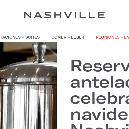
TACIONES + SUITES
COMER + BEBER
REUNIONES + E
Reser
antela
celebr
navid