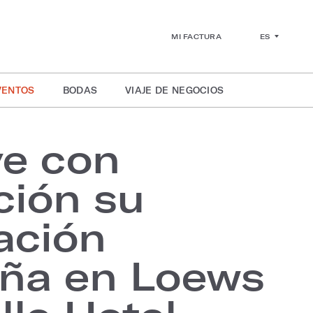
ES
MI FACTURA
VENTOS
BODAS
VIAJE DE NEGOCIOS
ve con
ción su
ación
eña en Loews