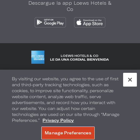
Descargue la app Loews Hotels &
Co
LOEWS HOTELS & CO
LE DA UNA CORDIAL BIENVENIDA
Política de privacidad
No vender mi información
By visiting our website, you agree to the use of first
and third-party tracking technologies, such as
Seguridad y bienestar
Términos de Uso
Accesibilidad
cookies, to improve site functionality, personalize
website content, analyze web traffic, serve
Mapa del sitio
Sus opciones de privacidad
advertisements, and record how you interact with
our website. You can adjust how certain
DERECHOS DE AUTOR 2026.
LOEWS HOTELS & CO
technologies are used on our site through “Manage
Preferences.”
Privacy Policy
Manage Preferences
RESERVE AHORA