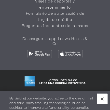
Viajes de deportes y
entretenimiento
Formulario de autorización de
tarjeta de crédito
Preguntas frecuentes de la marca
Descargue la app Loews Hotels &
Co
LOEWS HOTELS & CO
LE DA UNA CORDIAL BIENVENIDA
Política de privacidad
No vender mi información
By visiting our website, you agree to the use of first
and third-party tracking technologies, such as
Seguridad y bienestar
Términos de Uso
Accesibilidad
cookies, to improve site functionality, personalize