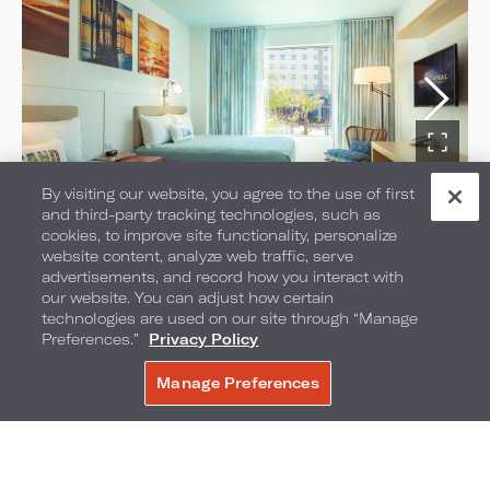
By visiting our website, you agree to the use of first
Habitaciones con 2 camas
and third-party tracking technologies, such as
cookies, to improve site functionality, personalize
Queen y vista a la piscina
website content, analyze web traffic, serve
advertisements, and record how you interact with
our website. You can adjust how certain
SELECCIONE EL TIPO DE HABITACIÓN:
technologies are used on our site through “Manage
Preferences.”
Privacy Policy
2 CAMAS QUEEN
Camas: 2 camas Queen
Manage Preferences
RESERVE AHORA
Ocupación máxima: 4
Tamaño de la habitación: 313 pies
cuadrados / 29 metros cuadrados