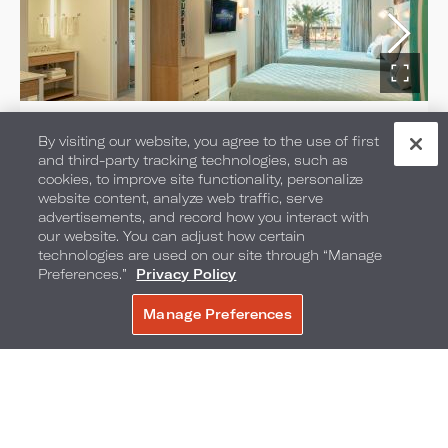
2 habitaciones en suite
By visiting our website, you agree to the use of first
and third-party tracking technologies, such as
con vista a la piscina
cookies, to improve site functionality, personalize
website content, analyze web traffic, serve
advertisements, and record how you interact with
SELECCIONE EL TIPO DE HABITACIÓN:
our website. You can adjust how certain
3 CAMAS QUEEN
technologies are used on our site through “Manage
Preferences.”
Privacy Policy
Camas: 3 camas Queen
Manage Preferences
RESERVE AHORA
Ocupación máxima: 6
Tamaño de la suite: 440 pies
cuadrados/41 metros cuadrados
Vista: vista a la piscina