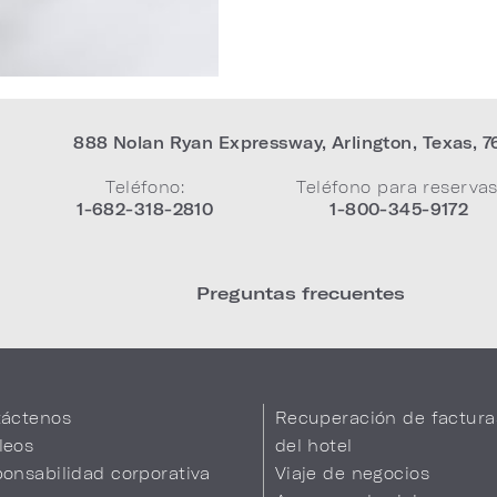
888 Nolan Ryan Expressway
,
Arlington
,
Texas
,
7
Teléfono:
Teléfono para reservas
1-682-318-2810
1-800-345-9172
Preguntas frecuentes
áctenos
Recuperación de factura
leos
del hotel
onsabilidad corporativa
Viaje de negocios