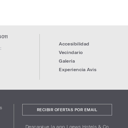
6011
Accesibilidad
:
Vecindario
Galería
Experiencia Avis
s
RECIBIR OFERTAS POR EMAIL
Descargue la app Loews Hotels & Co