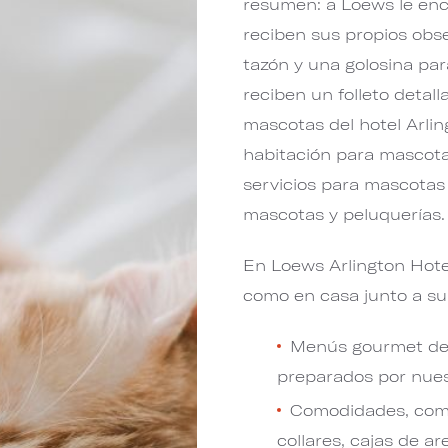
resumen: a Loews le enc
reciben sus propios obse
tazón y una golosina pa
reciben un folleto detal
mascotas del hotel Arli
habitación para mascotas
servicios para mascotas e
mascotas y peluquerías.
En Loews Arlington Hotel
como en casa junto a s
Menús gourmet del 
preparados por nues
Comodidades, como
collares, cajas de a