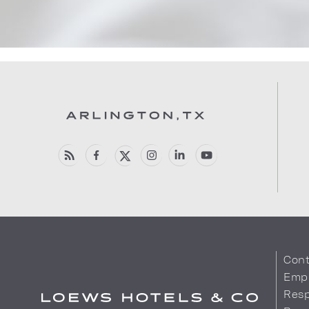
Cont
Emp
Resp