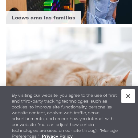
Loews ama las familias
By visiting our website, you agree to the use of first
and third-party tracking technologies, such as
cookies, to improve site functionality, personalize
website content, analyze web traffic, serve
advertisements, and record how you interact with
our website. You can adjust how certain
Loews ama las mascotas
technologies are used on our site through “Manage
Preferences.”
Privacy Policy