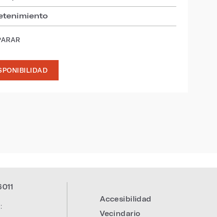
retenimiento
PARAR
SPONIBILIDAD
6011
Accesibilidad
:
Vecindario