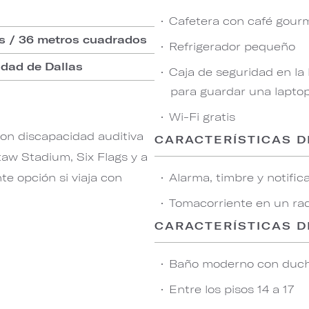
Cafetera con café gourm
os / 36 metros cuadrados
Refrigerador pequeño
udad de Dallas
Caja de seguridad en la
para guardar una lapto
Wi-Fi gratis
on discapacidad auditiva
CARACTERÍSTICAS D
taw Stadium, Six Flags y a
te opción si viaja con
Alarma, timbre y notific
Tomacorriente en un radi
CARACTERÍSTICAS D
Baño moderno con duch
Entre los pisos 14 a 17