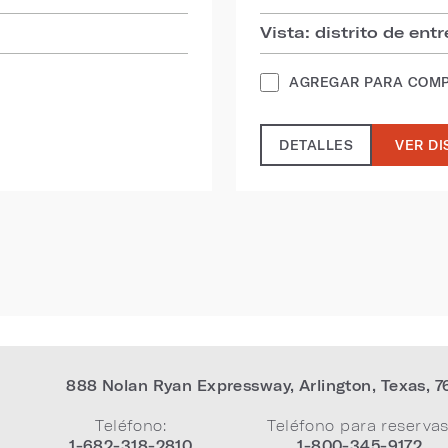
Vista: distrito de ent
AGREGAR PARA COM
DETALLES
VER DI
888 Nolan Ryan Expressway
,
Arlington
,
Texas
,
7
Teléfono:
Teléfono para reservas
1-682-318-2810
1-800-345-9172