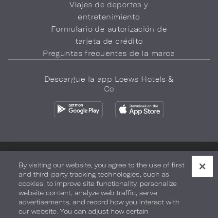
Viajes de deportes y
entretenimiento
Formulario de autorización de
tarjeta de crédito
Preguntas frecuentes de la marca
Descargue la app Loews Hotels &
Co
Política de privacidad
No vender mi información
By visiting our website, you agree to the use of first
and third-party tracking technologies, such as
Seguridad y bienestar
Términos de Uso
Accesibilidad
cookies, to improve site functionality, personalize
website content, analyze web traffic, serve
Mapa del sitio
Sus opciones de privacidad
advertisements, and record how you interact with
our website. You can adjust how certain
DERECHOS DE AUTOR 2026.
LOEWS HOTELS & CO