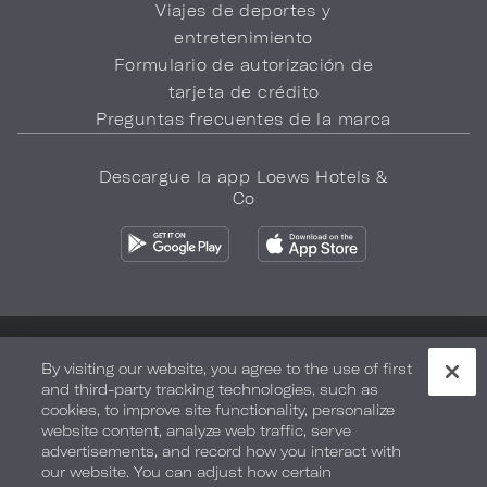
Viajes de deportes y
entretenimiento
Formulario de autorización de
tarjeta de crédito
Preguntas frecuentes de la marca
Descargue la app Loews Hotels &
Co
Política de privacidad
No vender mi información
By visiting our website, you agree to the use of first
and third-party tracking technologies, such as
Seguridad y bienestar
Términos de Uso
Accesibilidad
cookies, to improve site functionality, personalize
website content, analyze web traffic, serve
Mapa del sitio
Sus opciones de privacidad
advertisements, and record how you interact with
our website. You can adjust how certain
DERECHOS DE AUTOR 2026.
LOEWS HOTELS & CO