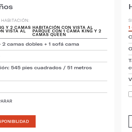
iños
 HABITACIÓN:
S
NG Y 2 CAMAS
HABITACIÓN CON VISTA AL
1
N VISTA AL
PARQUE CON 1 CAMA KING Y 2
CAMAS QUEEN
C
 2 camas dobles + 1 sofá cama
O
5
T
ión: 545 pies cuadrados / 51 metros
c
V
PARAR
SPONIBILIDAD