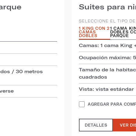
parque
Suites para n
SELECCIONE EL TIPO DE
1 KING CON 2
1 CAMA KI
CAMAS
DOBLES CO
DOBLES
PARQUE
Camas: 1 cama King +
Ocupación máxima: 
Tamaño de la habitac
ados / 30 metros
cuadrados
Vista: vista estándar
iverse
AGREGAR PARA COM
DETALLES
VER DI