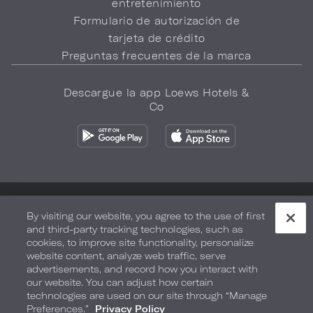
entretenimiento
Formulario de autorización de
tarjeta de crédito
Preguntas frecuentes de la marca
Descargue la app Loews Hotels &
Co
Política de privacidad
No vender mi información
By visiting our website, you agree to the use of first
and third-party tracking technologies, such as
Seguridad y bienestar
Términos de Uso
Accesibilidad
cookies, to improve site functionality, personalize
website content, analyze web traffic, serve
Mapa del sitio
Sus opciones de privacidad
advertisements, and record how you interact with
our website. You can adjust how certain
DERECHOS DE AUTOR 2026.
LOEWS HOTELS & CO
technologies are used on our site through “Manage
Preferences.”
Privacy Policy