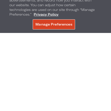
advertisements, and record how you interact with
our website. You can adjust how certain
technologies are used on our site through “Manage
Preferences.”
Privacy Policy
Manage Preferences
Hoteles Universal Orlando Resort
,
Orlando
,
Florida
,
32819
Teléfono:
Teléfono para reservas:
1-888-430-4999
1-888-430-4999
Preguntas frecuentes