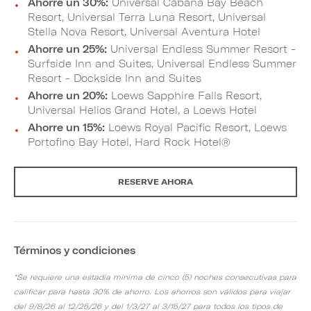
Ahorre un 30%:
Universal Cabana Bay Beach
Resort, Universal Terra Luna Resort, Universal
Stella Nova Resort, Universal Aventura Hotel
Ahorre un 25%:
Universal Endless Summer Resort -
Surfside Inn and Suites, Universal Endless Summer
Resort - Dockside Inn and Suites
Ahorre un 20%:
Loews Sapphire Falls Resort,
Universal Helios Grand Hotel, a Loews Hotel
Ahorre un 15%:
Loews Royal Pacific Resort, Loews
Portofino Bay Hotel, Hard Rock Hotel®
RESERVE AHORA
Términos y condiciones
*Se requiere una estadía mínima de cinco (5) noches consecutivas para
calificar para hasta 30% de ahorro. Los ahorros son válidos para viajar
del 9/8/26 al 12/25/26 y del 1/3/27 al 3/15/27 para todos los tipos de