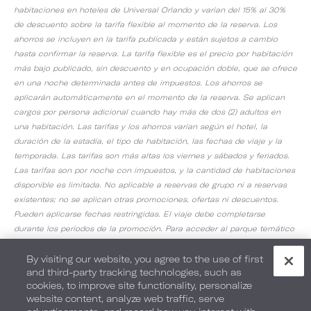
habitaciones en hoteles de Universal Orlando y varían del 15% al 30%
de descuento sobre la tarifa flexible al momento de la reserva. Los
ahorros se incluyen en la tarifa publicada y están sujetos a cambio
hasta confirmar la reserva. La tarifa flexible es el precio por habitación
más bajo publicado, sin descuento y en ocupación doble, que se ofrece
en una noche determinada antes de impuestos. Los ahorros se
aplicarán automáticamente en el momento de la reserva. Se aplican
cargos por persona adicional cuando hay más de dos (2) adultos en
una habitación. Las tarifas y los ahorros varían según el hotel, la
duración de la estadía, el tipo de habitación, las fechas de viaje y la
temporada. Las tarifas son más altas los viernes y sábados y feriados.
Las tarifas son por noche con impuestos, y la cantidad de habitaciones
disponible es limitada. No aplicable a reservas de grupo ni a reservas
existentes; no se aplican otras promociones, ofertas ni descuentos.
Pueden aplicarse fechas restringidas. El viaje debe completarse
durante los períodos de la promoción. Para acceder al parque temático
y disfrutar sus beneficios, es necesario adquirir un ingreso al parque
temático por separado. Todos los precios, las opciones y las
By visiting our website, you agree to the use of first
and third-party tracking technologies, such as
comodidades del hotel están sujetos a disponibilidad, capacidad y
cookies, to improve site functionality, personalize
cambios sin aviso, y pueden aplicar restricciones adicionales.
website content, analyze web traffic, serve