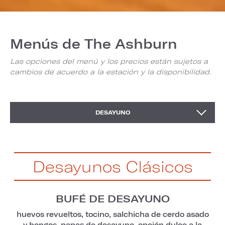
Menús de The Ashburn
Las opciones del menú y los precios están sujetos a
cambios de acuerdo a la estación y la disponibilidad.
MANJARES DULCES
LOEWS LOVES KIDS
ALMUERZO
DESAYUNO
BEBIDAS
CENA
Desayunos Clásicos
BUFÉ DE DESAYUNO
huevos revueltos, tocino, salchicha de cerdo asado
y hongos, papas de desayuno, opción dulce a la