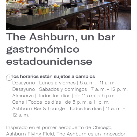
The Ashburn, un bar
gastronómico
estadounidense
los horarios están sujetos a cambios
Desayuno | Lunes a viernes | 6 a. m. - 11 a. m.
Desayuno | Sábados y domingos | 7 a. m. - 12 p. m.
Almuerzo | Todos los días | de 11 a.m. a 5 p.m.
Cena | Todos los días | de 5 p. m. a 11 p. m.
Ashburn Bar & Lounge | Todos los días | 11 a. m. -
12 a. m.
Inspirado en el primer aeropuerto de Chicago,
Ashburn Flying Field, The Ashburn es un innovador