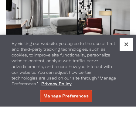
By visiting our website, you agree to the use of first
and third-party tracking technologies, such as
Servicio de comidas en
cookies, to improve site functionality, personalize
website content, analyze web traffic, serve
advertisements, and record how you interact with
la habitación
our website. You can adjust how certain
technologies are used on our site through “Manage
Preferences.”
Privacy Policy
los horarios están sujetos a cambios
Diario | 6 a.m. - 11 p.m.
Manage Preferences
RESERVE AHORA
Disfrute de una comida o refrigerio en la comodidad
de su habitación de hotel.