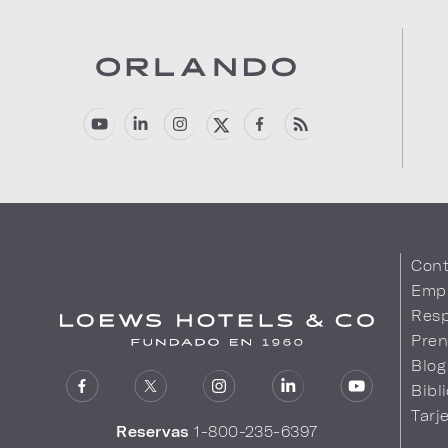
Cont
Emp
Resp
Pren
Blog
Bibl
Tarj
Reservas
1-800-235-6397