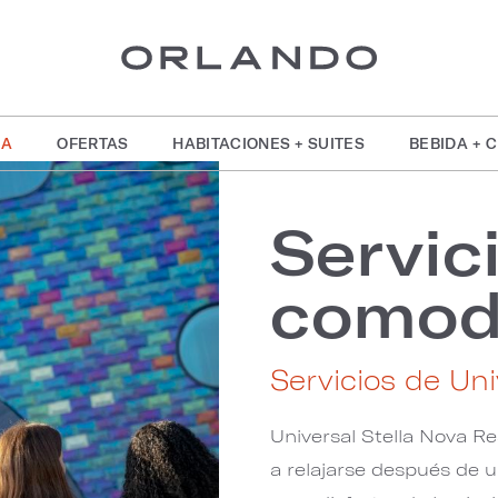
IA
OFERTAS
HABITACIONES + SUITES
BEBIDA + 
Servic
comod
Servicios de Uni
Universal Stella Nova R
a relajarse después de u