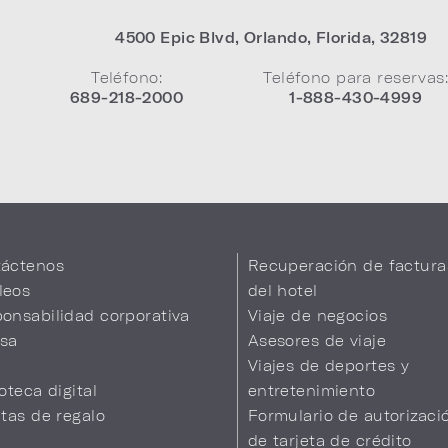
4500 Epic Blvd
,
Orlando
,
Florida
,
32819
Teléfono:
Teléfono para reservas
689-218-2000
1-888-430-4999
áctenos
Recuperación de factura
leos
del hotel
onsabilidad corporativa
Viaje de negocios
sa
Asesores de viaje
Viajes de deportes y
ioteca digital
entretenimiento
etas de regalo
Formulario de autorizaci
de tarjeta de crédito