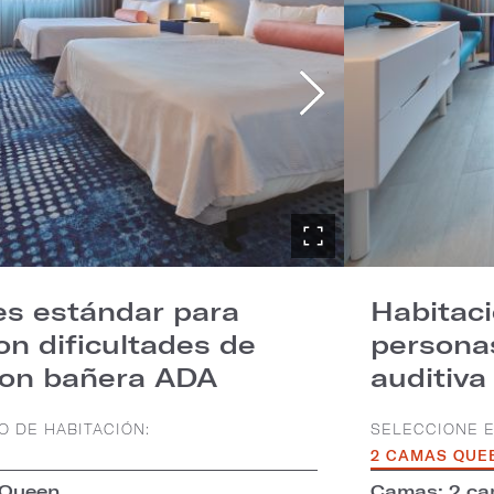
es estándar para
Habitaci
n dificultades de
persona
con bañera ADA
auditiva
O DE HABITACIÓN:
SELECCIONE E
2 CAMAS QUE
 Queen
Camas: 2 c