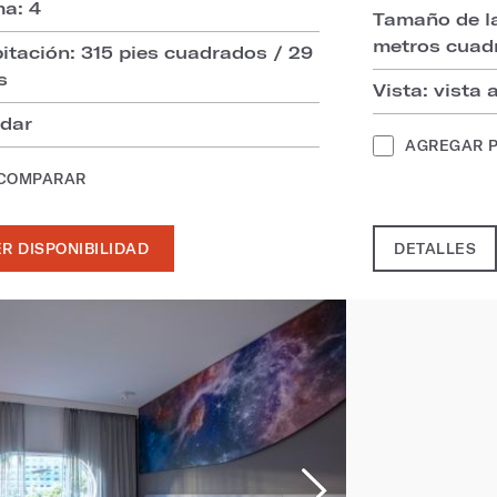
a: 4
Tamaño de la
metros cuad
itación: 315 pies cuadrados / 29
s
Vista: vista 
ndar
AGREGAR 
 COMPARAR
R DISPONIBILIDAD
DETALLES