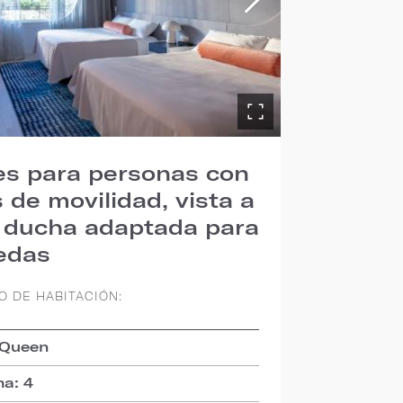
es para personas con
s de movilidad, vista a
y ducha adaptada para
uedas
O DE HABITACIÓN:
 Queen
a: 4