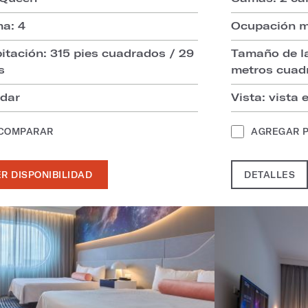
a: 4
Ocupación m
itación: 315 pies cuadrados / 29
Tamaño de la
s
metros cuad
ndar
Vista: vista
 COMPARAR
AGREGAR 
R DISPONIBILIDAD
DETALLES