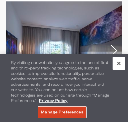
By visiting our website, you agree to the use of first
and third-party tracking technologies, such as
cookies, to improve site functionality, personalize
website content, analyze web traffic, serve
Habitación estándar con
advertisements, and record how you interact with
our website. You can adjust how certain
vista a la piscina
technologies are used on our site through “Manage
Preferences.”
Privacy Policy
SELECCIONE EL TIPO DE HABITACIÓN:
Manage Preferences
RESERVE AHORA
2 CAMAS QUEEN
Camas: 2 camas Queen