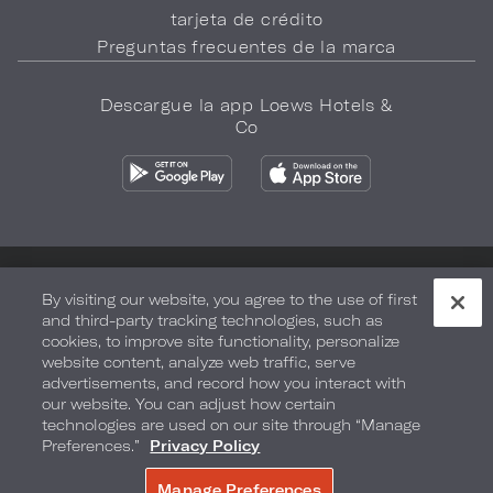
tarjeta de crédito
Preguntas frecuentes de la marca
Descargue la app Loews Hotels &
Co
Política de privacidad
No vender mi información
By visiting our website, you agree to the use of first
and third-party tracking technologies, such as
Seguridad y bienestar
Términos de Uso
Accesibilidad
cookies, to improve site functionality, personalize
website content, analyze web traffic, serve
Mapa del sitio
Sus opciones de privacidad
advertisements, and record how you interact with
our website. You can adjust how certain
DERECHOS DE AUTOR 2026.
LOEWS HOTELS & CO
technologies are used on our site through “Manage
Preferences.”
Privacy Policy
Manage Preferences