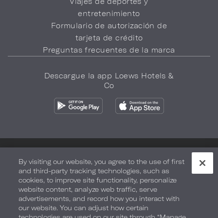
Viajes de deportes y
entretenimiento
Formulario de autorización de
tarjeta de crédito
Preguntas frecuentes de la marca
Descargue la app Loews Hotels &
Co
Política de privacidad
No vender mi información
By visiting our website, you agree to the use of first
and third-party tracking technologies, such as
Seguridad y bienestar
Términos de Uso
Accesibilidad
cookies, to improve site functionality, personalize
website content, analyze web traffic, serve
Mapa del sitio
Sus opciones de privacidad
advertisements, and record how you interact with
our website. You can adjust how certain
DERECHOS DE AUTOR 2026.
LOEWS HOTELS & CO
technologies are used on our site through “Manage