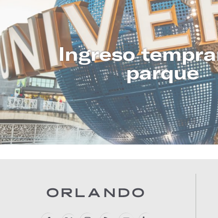
Ingreso tempra
parque
CONOZCA