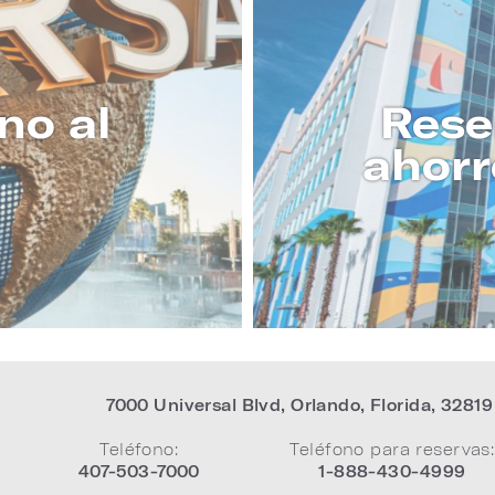
no al
Rese
ahorr
 MÁS
7000 Universal Blvd
,
Orlando
,
Florida
,
32819
Teléfono:
Teléfono para reservas:
407-503-7000
1-888-430-4999