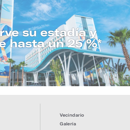
rve su estadía y
e hasta un 25 %*
CONOZCA MÁS
Vecindario
Galería