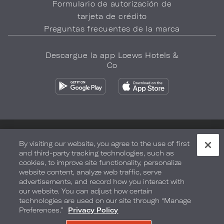
Formulario de autorización de
tarjeta de crédito
Preguntas frecuentes de la marca
Descargue la app Loews Hotels &
Co
Política de privacidad
No vender mi información
By visiting our website, you agree to the use of first
and third-party tracking technologies, such as
Seguridad y bienestar
Términos de Uso
Accesibilidad
cookies, to improve site functionality, personalize
website content, analyze web traffic, serve
Mapa del sitio
Sus opciones de privacidad
advertisements, and record how you interact with
our website. You can adjust how certain
DERECHOS DE AUTOR 2026.
LOEWS HOTELS & CO
technologies are used on our site through “Manage
Preferences.”
Privacy Policy