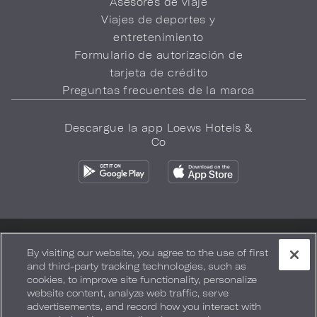
Asesores de viaje
Viajes de deportes y
entretenimiento
Formulario de autorización de
tarjeta de crédito
Preguntas frecuentes de la marca
Descargue la app Loews Hotels &
Co
Política de privacidad
No vender mi información
By visiting our website, you agree to the use of first
and third-party tracking technologies, such as
Seguridad y bienestar
Términos de Uso
Accesibilidad
cookies, to improve site functionality, personalize
website content, analyze web traffic, serve
Mapa del sitio
Sus opciones de privacidad
advertisements, and record how you interact with