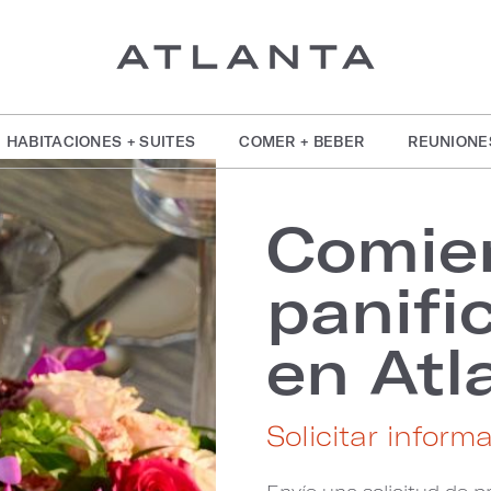
HABITACIONES + SUITES
COMER + BEBER
REUNIONE
Comie
panifi
en Atl
Solicitar infor
Envíe una solicitud de p