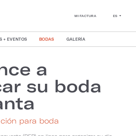
ES
MI FACTURA
S + EVENTOS
BODAS
GALERÍA
nce a
car su boda
anta
mación para boda
ropuesta (RFP) en línea para organizar su día