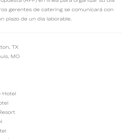
tros gerentes de catering se comunicará con
n plazo de un día laborable.
gton, TX
ouis, MO
 Hotel
tel
Resort
l
tel