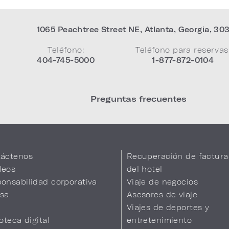
1065 Peachtree Street NE
,
Atlanta
,
Georgia
,
30
Teléfono:
Teléfono para reservas
404-745-5000
1-877-872-0104
Preguntas frecuentes
áctenos
Recuperación de factura
leos
del hotel
onsabilidad corporativa
Viaje de negocios
sa
Asesores de viaje
Viajes de deportes y
ioteca digital
entretenimiento