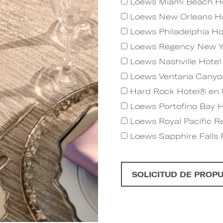
Loews Miami Beach H
Loews New Orleans Ho
Loews Philadelphia Ho
Loews Regency New Y
Loews Nashville Hotel 
Loews Ventana Canyo
Hard Rock Hotel® en U
Loews Portofino Bay H
Loews Royal Pacific Re
Loews Sapphire Falls 
SOLICITUD DE PROP