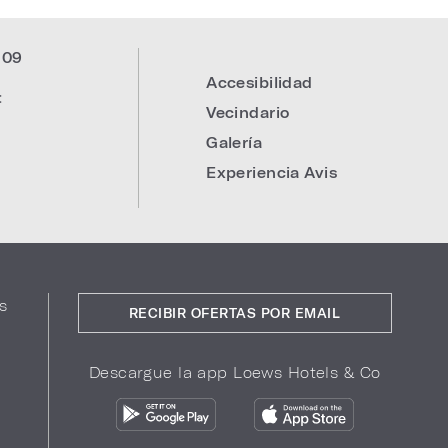
309
Accesibilidad
:
Vecindario
Galería
Experiencia Avis
s
RECIBIR OFERTAS POR EMAIL
Descargue la app Loews Hotels & Co