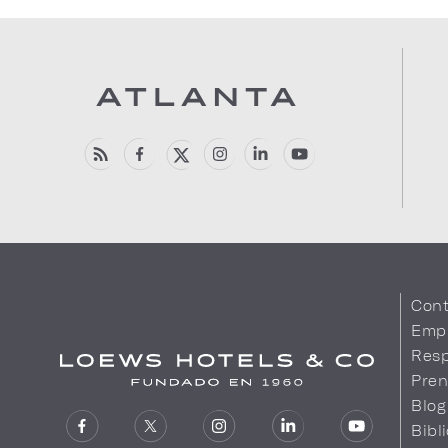
Cont
Emp
Resp
Pren
Blog
Bibl