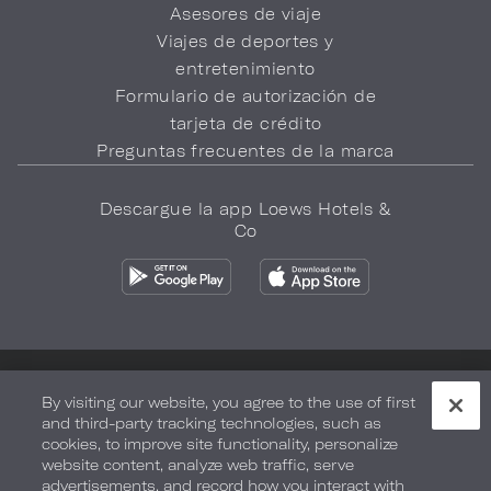
Asesores de viaje
Viajes de deportes y
entretenimiento
Formulario de autorización de
tarjeta de crédito
Preguntas frecuentes de la marca
Descargue la app Loews Hotels &
Co
Política de privacidad
No vender mi información
By visiting our website, you agree to the use of first
and third-party tracking technologies, such as
Seguridad y bienestar
Términos de Uso
Accesibilidad
cookies, to improve site functionality, personalize
website content, analyze web traffic, serve
Mapa del sitio
Sus opciones de privacidad
advertisements, and record how you interact with