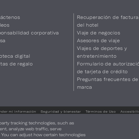
áctenos
Recuperación de factura
leos
del hotel
onsabilidad corporativa
Viaje de negocios
sa
Asesores de viaje
Viajes de deportes y
ioteca digital
entretenimiento
etas de regalo
Formulario de autorizaci
de tarjeta de crédito
Preguntas frecuentes de
marca
nder mi información
Seguridad y bienestar
Términos de Uso
Accesibil
Sus opciones de privacidad
-party tracking technologies, such as
ent, analyze web traffic, serve
. You can adjust how certain technologies