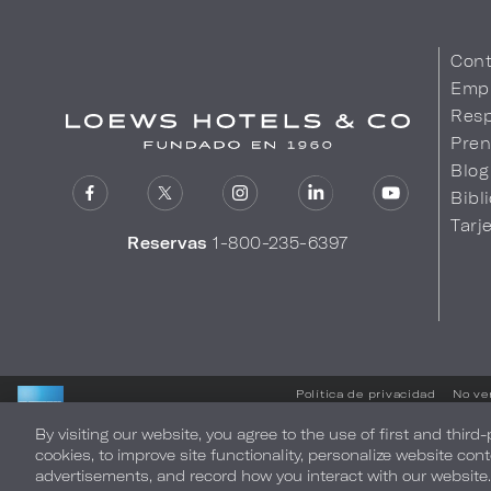
Cont
Emp
Resp
Pren
Blog
Bibl
Tarj
Reservas
1-800-235-6397
Política de privacidad
No ve
By visiting our website, you agree to the use of first and third
LOEWS HOTELS & CO
cookies, to improve site functionality, personalize website cont
LE DA UNA CORDIAL BIENVENIDA
advertisements, and record how you interact with our website