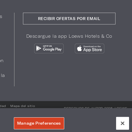
s
RECIBIR OFERTAS POR EMAIL
Descargue la app Loews Hotels & Co
ón
 la
idad
Mapa del sitio
DERECHOS DE AUTOR 2026.
LOEWS
HOTELS & CO
Manage Preferences