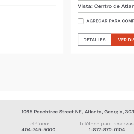
Vista: Centro de Atla
AGREGAR PARA COM
DETALLES
VER DI
1065 Peachtree Street NE
,
Atlanta
,
Georgia
,
30
Teléfono:
Teléfono para reservas
404-745-5000
1-877-872-0104