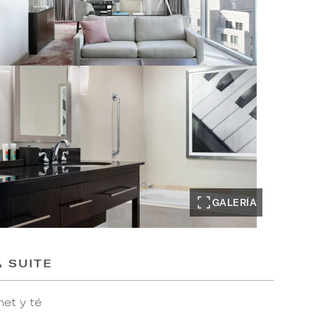
GALERÍA
 SUITE
et y té