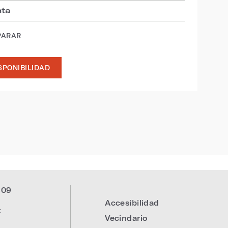
nta
PARAR
SPONIBILIDAD
309
Accesibilidad
:
Vecindario