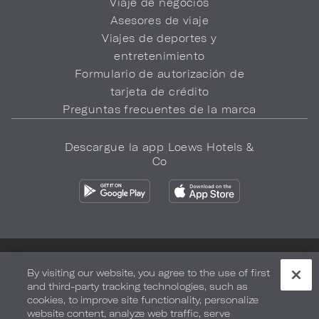
Viaje de negocios
Asesores de viaje
Viajes de deportes y
entretenimiento
Formulario de autorización de
tarjeta de crédito
Preguntas frecuentes de la marca
Descargue la app Loews Hotels &
Co
Política de privacidad
No vender mi información
By visiting our website, you agree to the use of first
and third-party tracking technologies, such as
Seguridad y bienestar
Términos de Uso
Accesibilidad
cookies, to improve site functionality, personalize
website content, analyze web traffic, serve
Mapa del sitio
Sus opciones de privacidad