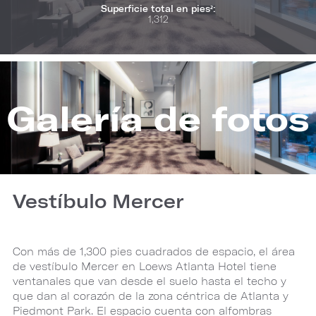
Superficie total en pies²:
1,312
Galería de fotos
Vestíbulo Mercer
Con más de 1,300 pies cuadrados de espacio, el área
de vestíbulo Mercer en Loews Atlanta Hotel tiene
ventanales que van desde el suelo hasta el techo y
que dan al corazón de la zona céntrica de Atlanta y
Piedmont Park. El espacio cuenta con alfombras