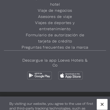
hotel
Viaje de negocios
Asesores de viaje
Viajes de deportes y
entretenimiento
Formulario de autorización de
tarjeta de crédito
Preguntas frecuentes de la marca
Descargue la app Loews Hotels &
Co
Política de privacidad
No vender mi información
By visiting our website, you agree to the use of first
and third-party tracking technologies, such as
Seguridad y bienestar
Términos de Uso
Accesibilidad