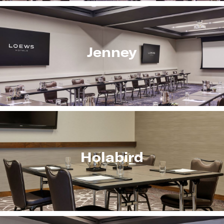
Jenney
Holabird