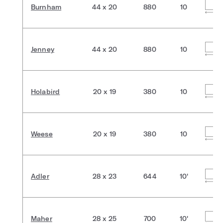
Burnham
44 x 20
880
10
Jenney
44 x 20
880
10
Holabird
20 x 19
380
10
Weese
20 x 19
380
10
Adler
28 x 23
644
10'
Maher
28 x 25
700
10'