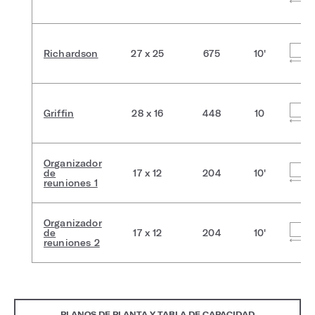
Richardson
27 x 25
675
10'
Griffin
28 x 16
448
10
Organizador
de
17 x 12
204
10'
reuniones 1
Organizador
de
17 x 12
204
10'
reuniones 2
PLANOS DE PLANTA Y TABLA DE CAPACIDAD