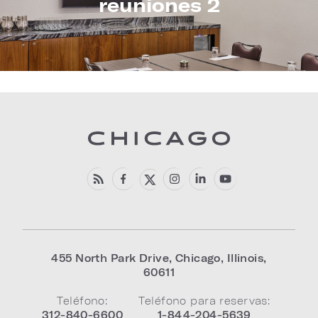
reuniones 2
455 North Park Drive
,
Chicago
,
Illinois
,
60611
Teléfono:
Teléfono para reservas:
312-840-6600
1-844-204-5639