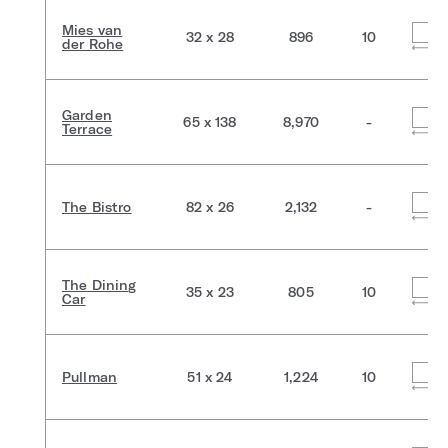
Mies van
32 x 28
896
10
der Rohe
Garden
65 x 138
8,970
-
Terrace
The Bistro
82 x 26
2,132
-
The Dining
35 x 23
805
10
Car
Pullman
51 x 24
1,224
10