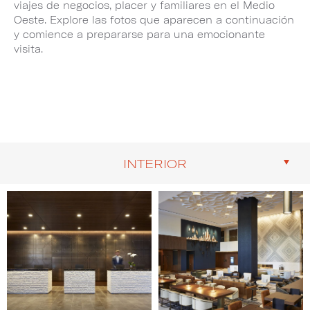
viajes de negocios, placer y familiares en el Medio
Oeste. Explore las fotos que aparecen a continuación
y comience a prepararse para una emocionante
visita.
INTERIOR
Image
Image
1
2
of
of
5
5
(Gallery
(Gallery
"Interior")
"Interior")