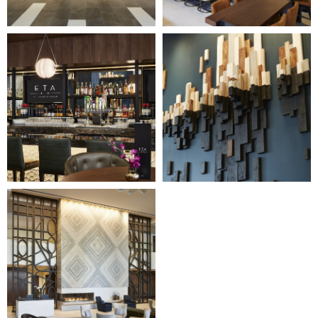
Image
Image
3
4
of
of
5
5
(Gallery
(Gallery
"Interior")
"Interior")
Image
5
of
5
(Gallery
"Interior")