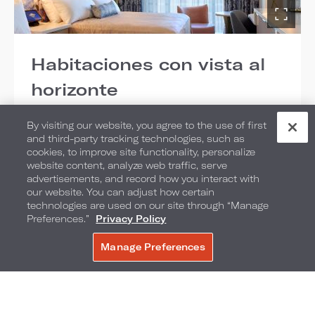
Habitaciones con vista al
horizonte
SELECCIONE EL TIPO DE HABITACIÓN:
By visiting our website, you agree to the use of first
and third-party tracking technologies, such as
2 CAMAS QUEEN
cookies, to improve site functionality, personalize
Camas: 2 camas Queen
website content, analyze web traffic, serve
advertisements, and record how you interact with
Ocupación máxima: 5
our website. You can adjust how certain
technologies are used on our site through “Manage
Tamaño de la habitación: 325 pies
Preferences.”
Privacy Policy
cuadrados / 30 metros cuadrados
Manage Preferences
RESERVE AHORA
Vista: vista al horizonte
AGREGAR PARA COMPARAR