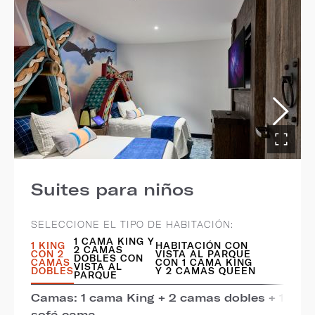
Suites para niños
SELECCIONE EL TIPO DE HABITACIÓN:
1 CAMA KING Y
1 KING
HABITACIÓN CON
2 CAMAS
CON 2
VISTA AL PARQUE
DOBLES CON
CAMAS
CON 1 CAMA KING
VISTA AL
DOBLES
Y 2 CAMAS QUEEN
PARQUE
Camas: 1 cama King + 2 camas dobles + 1
sofá cama