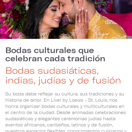
Bodas culturales que
celebran cada tradición
Bodas sudasiáticas,
indias, judías y de fusión
Su boda debe reflejar su cultura, sus tradiciones y su
historia de amor. En Live! by Loews - St. Louis, nos
honra organizar bodas culturales y multiculturales en
el centro de la ciudad. Desde animadas celebraciones
sudasiáticas y elegantes ceremonias judías hasta
eventos africanos, caribeños, latinos y de fusión,
nuestros espacios flexibles, conocimientos culinarios y