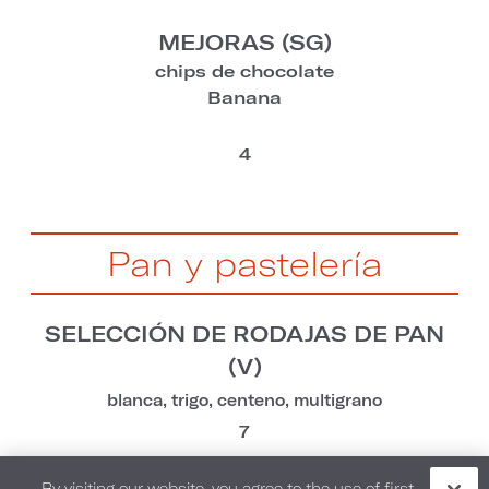
MEJORAS (SG)
chips de chocolate
Banana
4
Pan y pastelería
SELECCIÓN DE RODAJAS DE PAN
(V)
blanca, trigo, centeno, multigrano
7
MUFFINS RECIÉN HORNEADOS (V)
By visiting our website, you agree to the use of first