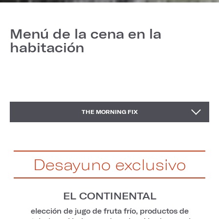
Menú de la cena en la
habitación
LOEWS AMA LAS MASCOTAS
SERVICIO DE BOTELLA
COCINA PARA NIÑOS
THE MORNING FIX
ME SIRVO OTRO
TODO EL DÍA
Desayuno exclusivo
EL CONTINENTAL
elección de jugo de fruta frío, productos de