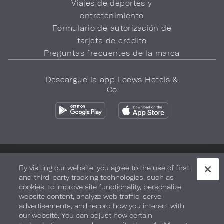
Viajes de deportes y
entretenimiento
Formulario de autorización de
tarjeta de crédito
Preguntas frecuentes de la marca
Descargue la app Loews Hotels &
Co
Política de privacidad
No vender mi información
By visiting our website, you agree to the use of first
and third-party tracking technologies, such as
Seguridad y bienestar
Términos de Uso
Accesibilidad
cookies, to improve site functionality, personalize
website content, analyze web traffic, serve
Mapa del sitio
Sus opciones de privacidad
advertisements, and record how you interact with
our website. You can adjust how certain
DERECHOS DE AUTOR 2026.
LOEWS HOTELS & CO