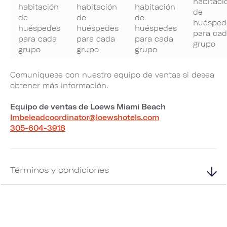
habitaci
habitación
habitación
habitación
de
de
de
de
huésped
huéspedes
huéspedes
huéspedes
para ca
para cada
para cada
para cada
grupo
grupo
grupo
grupo
Comuníquese con nuestro equipo de ventas si desea
obtener más información.
Equipo de ventas de Loews Miami Beach
lmbeleadcoordinator@loewshotels.com
305-604-3918
Términos y condiciones