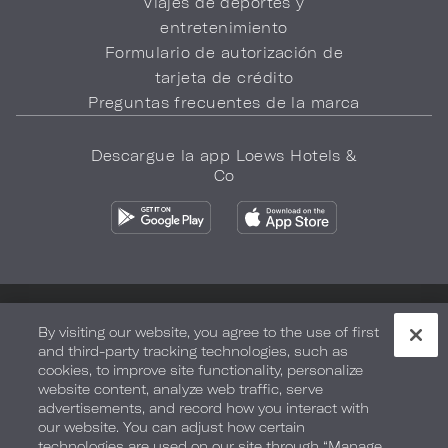
Viajes de deportes y
entretenimiento
Formulario de autorización de
tarjeta de crédito
Preguntas frecuentes de la marca
Descargue la app Loews Hotels &
Co
Política de privacidad
No vender mi información
By visiting our website, you agree to the use of first
and third-party tracking technologies, such as
Seguridad y bienestar
Términos de Uso
Accesibilidad
cookies, to improve site functionality, personalize
website content, analyze web traffic, serve
Mapa del sitio
Sus opciones de privacidad
advertisements, and record how you interact with
our website. You can adjust how certain
DERECHOS DE AUTOR 2026.
LOEWS HOTELS & CO
technologies are used on our site through “Manage