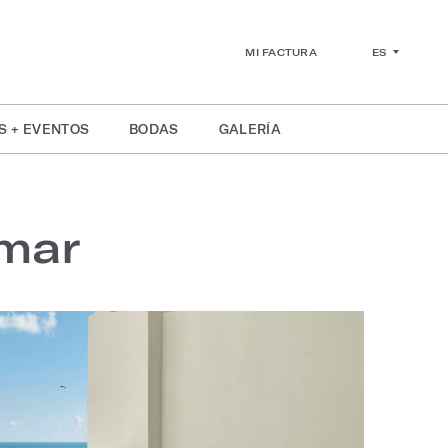
ES
MI FACTURA
S + EVENTOS
BODAS
GALERÍA
 mar