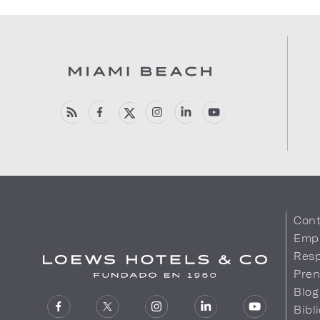
Cont
Emp
Resp
Pren
Blog
Bibl