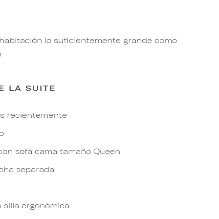
 habitación lo suficientemente grande como
p
E LA SUITE
os recientemente
o
 con sofá cama tamaño Queen
cha separada
n silla ergonómica