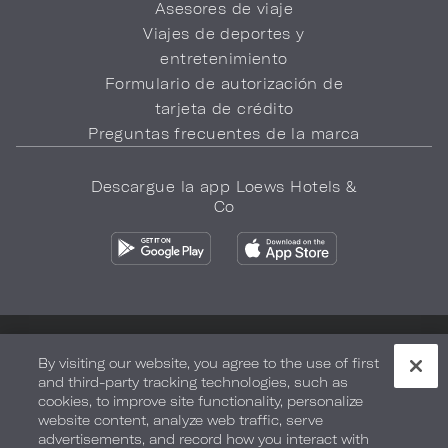
Asesores de viaje
Viajes de deportes y
entretenimiento
Formulario de autorización de
tarjeta de crédito
Preguntas frecuentes de la marca
Descargue la app Loews Hotels &
Co
Política de privacidad
No vender mi información
By visiting our website, you agree to the use of first
and third-party tracking technologies, such as
Seguridad y bienestar
Términos de Uso
Accesibilidad
cookies, to improve site functionality, personalize
website content, analyze web traffic, serve
Mapa del sitio
Sus opciones de privacidad
advertisements, and record how you interact with