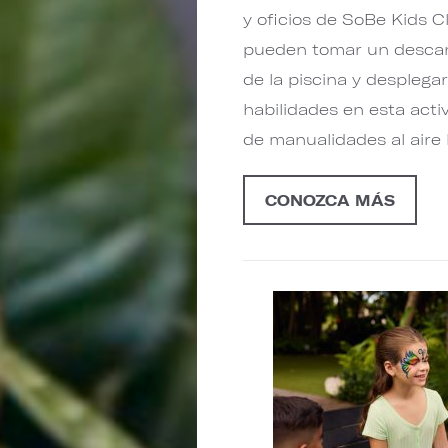
y oficios de SoBe Kids C
pueden tomar un desca
de la piscina y desplega
habilidades en esta acti
de manualidades al aire l
CONOZCA MÁS