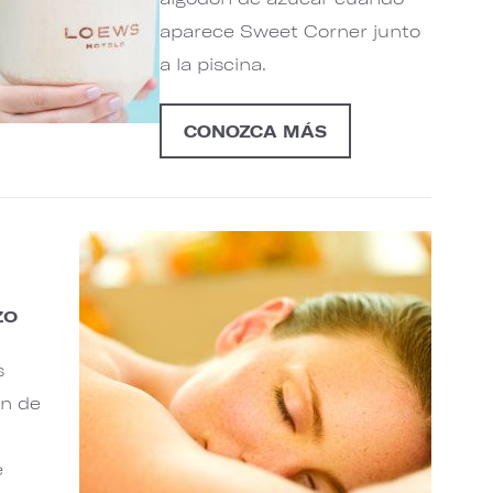
aparece Sweet Corner junto
a la piscina.
CONOZCA MÁS
e
zo
s
ón de
e