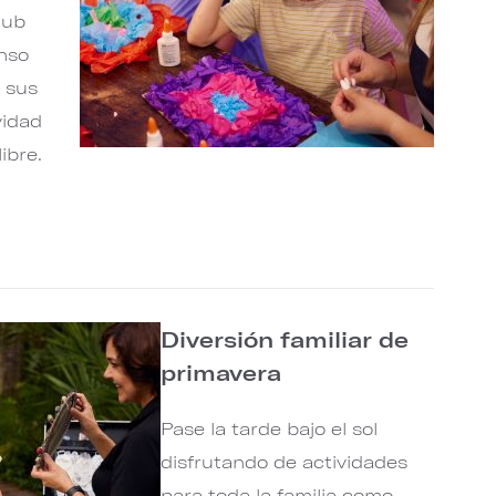
lub
nso
r sus
vidad
ibre.
Diversión familiar de
primavera
Pase la tarde bajo el sol
disfrutando de actividades
para toda la familia como