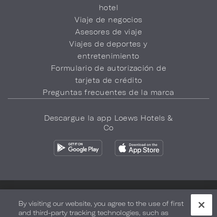
hotel
Viaje de negocios
Asesores de viaje
Viajes de deportes y
entretenimiento
Formulario de autorización de
tarjeta de crédito
Preguntas frecuentes de la marca
Descargue la app Loews Hotels &
Co
Política de privacidad
No vender mi información
By visiting our website, you agree to the use of first
and third-party tracking technologies, such as
Seguridad y bienestar
Términos de Uso
Accesibilidad