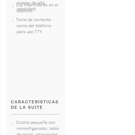
acceso de alta
Luz intermitente en el
velocidad)
teléfono
Toma de corriente
cerca del teléfono
para uso TTY
CARACTERÍSTICAS
DE LA SUITE
Cocina pequeña con
minirefrigerador, tabla
de pícnic, microondas