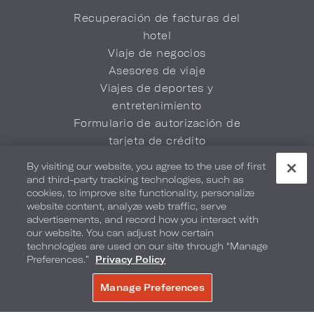
Recuperación de facturas del
hotel
Viaje de negocios
Asesores de viaje
Viajes de deportes y
entretenimiento
Formulario de autorización de
tarjeta de crédito
Preguntas frecuentes de la marca
By visiting our website, you agree to the use of first
and third-party tracking technologies, such as
cookies, to improve site functionality, personalize
Descargue la app Loews Hotels &
website content, analyze web traffic, serve
Co
advertisements, and record how you interact with
our website. You can adjust how certain
technologies are used on our site through “Manage
Preferences.”
Privacy Policy
Manage Preferences
Política de privacidad
No vender mi información