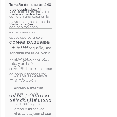
Tamaño de la suite: 440
pies cuadrados/41
Las familias se sentirán
metros cuadrados
como en una casa en la
playa en estas suites de
Vista: al agua
dos habitaciones
espaciosas con
capacidad para seis
COMODIDADES DE
personas. También tiene
LA SUITE
una cocina pequeña, una
adorable mesa de pícnic
para comer y pasar el
Refrigerador pequeño
rato, y un baño
Cafetera
sectorizado con las áreas
de baño y tocador por
Caja de seguridad en
separado.
la habitación
Acceso a Internet
inalámbrico de
CARACTERÍSTICAS
cortesía en la
DE ACCESIBILIDAD
habitación y en las
áreas públicas (se
Alarma y timbre visual
aplican cargos para el