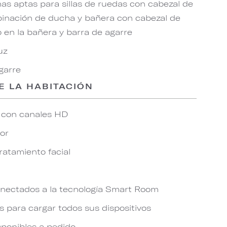
s aptas para sillas de ruedas con cabezal de
binación de ducha y bañera con cabezal de
o en la bañera y barra de agarre
uz
garre
E LA HABITACIÓN
o con canales HD
or
ratamiento facial
nectados a la tecnología Smart Room
s para cargar todos sus dispositivos
ponibles a pedido