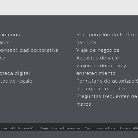
áctenos
Recuperación de factura
leos
del hotel
onsabilidad corporativa
Viaje de negocios
sa
Asesores de viaje
Viajes de deportes y
ioteca digital
entretenimiento
etas de regalo
Formulario de autorizaci
de tarjeta de crédito
Preguntas frecuentes de
marca
nder mi información
Seguridad y bienestar
Términos de Uso
Accesibil
Sus opciones de privacidad